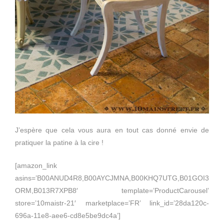
J’espère que cela vous aura en tout cas donné envie de
pratiquer la patine à la cire !
[amazon_link
asins=’B00ANUD4R8,B00AYCJMNA,B00KHQ7UTG,B01GOI3
ORM,B013R7XPB8′ template=’ProductCarousel’
store=’10maistr-21′ marketplace=’FR’ link_id=’28da120c-
696a-11e8-aee6-cd8e5be9dc4a’]