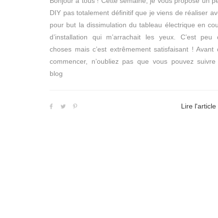
Bonjour à tous ! Cette semaine, je vous propose un pe
DIY pas totalement définitif que je viens de réaliser a
pour but la dissimulation du tableau électrique en co
d’installation qui m’arrachait les yeux. C’est peu
choses mais c’est extrêmement satisfaisant ! Avant
commencer, n’oubliez pas que vous pouvez suivre 
blog
Lire l'article