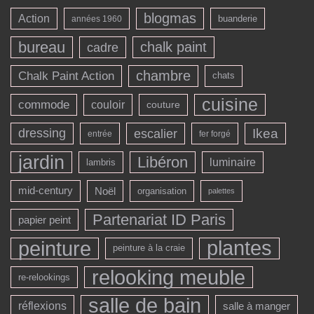
blogmas
Action
buanderie
années 1960
bureau
chalk paint
cadre
chambre
Chalk Paint Action
chats
cuisine
commode
couloir
couture
dressing
escalier
Ikea
entrée
fer forgé
jardin
Libéron
luminaire
lambris
mid-century
Noël
organisation
palettes
Partenariat ID Paris
papier peint
peinture
plantes
peinture à la craie
relooking meuble
re-relookings
salle de bain
réflexions
salle à manger