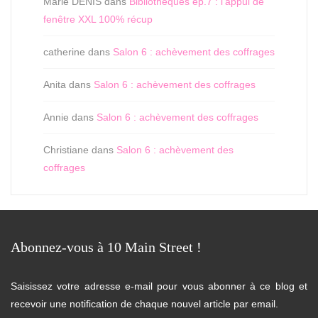
Marie DENIS
dans
Bibliothèques ep.7 : l’appui de
fenêtre XXL 100% récup
catherine
dans
Salon 6 : achèvement des coffrages
Anita
dans
Salon 6 : achèvement des coffrages
Annie
dans
Salon 6 : achèvement des coffrages
Christiane
dans
Salon 6 : achèvement des
coffrages
Abonnez-vous à 10 Main Street !
Saisissez votre adresse e-mail pour vous abonner à ce blog et
recevoir une notification de chaque nouvel article par email.