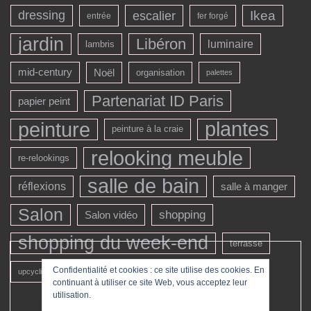
dressing
escalier
Ikea
entrée
fer forgé
jardin
Libéron
luminaire
lambris
mid-century
Noël
organisation
palettes
Partenariat ID Paris
papier peint
peinture
plantes
peinture à la craie
relooking meuble
re-relookings
salle de bain
réflexions
salle à manger
Salon
shopping
Salon vidéo
shopping du week-end
terrasse
véranda
Confidentialité et cookies : ce site utilise des cookies. En
upcycling
vintage
continuant à utiliser ce site Web, vous acceptez leur
utilisation.