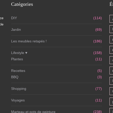
Catégories
É
 ce
DIY
(114)
cle
Jardin
(69)
Les meubles retapés !
(186)
Lifestyle ♥
(158)
Plantes
(11)
Recettes
(5)
BBQ
(3)
Shopping
(77)
Voyages
(11)
Marteau et pots de peinture
(238)