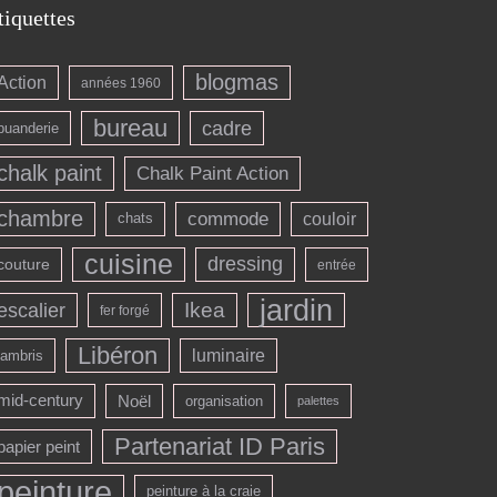
tiquettes
blogmas
Action
années 1960
bureau
cadre
buanderie
chalk paint
Chalk Paint Action
chambre
commode
couloir
chats
cuisine
dressing
couture
entrée
jardin
escalier
Ikea
fer forgé
Libéron
luminaire
lambris
mid-century
Noël
organisation
palettes
Partenariat ID Paris
papier peint
peinture
peinture à la craie