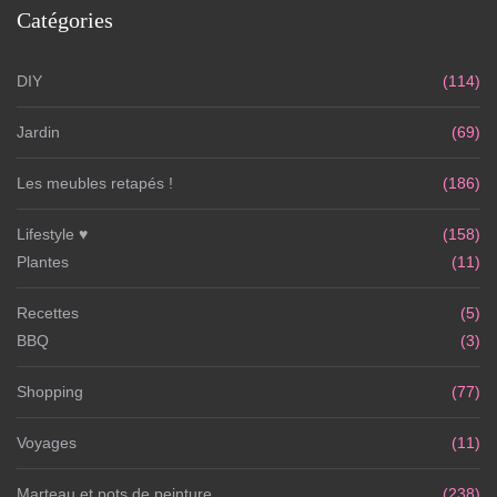
Catégories
DIY
(114)
Jardin
(69)
Les meubles retapés !
(186)
Lifestyle ♥
(158)
Plantes
(11)
Recettes
(5)
BBQ
(3)
Shopping
(77)
Voyages
(11)
Marteau et pots de peinture
(238)