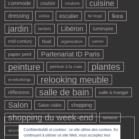
cuisine
commode
couloir
couture
dressing
escalier
Ikea
entrée
fer forgé
jardin
Libéron
luminaire
lambris
mid-century
Noël
organisation
palettes
Partenariat ID Paris
papier peint
peinture
plantes
peinture à la craie
relooking meuble
re-relookings
salle de bain
réflexions
salle à manger
Salon
shopping
Salon vidéo
shopping du week-end
terrasse
véranda
Confidentialité et cookies : ce site utilise des cookies. En
upcycling
vintage
continuant à utiliser ce site Web, vous acceptez leur