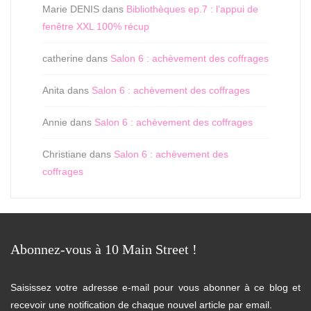
Marie DENIS
dans
Bibliothèques ep.7 : l’appui de
fenêtre XXL 100% récup
catherine
dans
Salon 6 : achèvement des coffrages
Anita
dans
Salon 6 : achèvement des coffrages
Annie
dans
Salon 6 : achèvement des coffrages
Christiane
dans
Salon 6 : achèvement des
coffrages
Abonnez-vous à 10 Main Street !
Saisissez votre adresse e-mail pour vous abonner à ce blog et
recevoir une notification de chaque nouvel article par email.