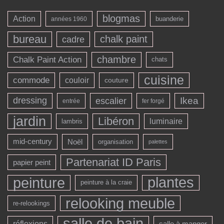
blogmas
Action
buanderie
années 1960
bureau
chalk paint
cadre
chambre
Chalk Paint Action
chats
cuisine
commode
couloir
couture
dressing
escalier
Ikea
entrée
fer forgé
jardin
Libéron
luminaire
lambris
mid-century
Noël
organisation
palettes
Partenariat ID Paris
papier peint
peinture
plantes
peinture à la craie
relooking meuble
re-relookings
salle de bain
réflexions
salle à manger