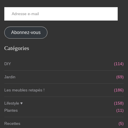
Adresse
e-
mail
Abonnez-vous
Catégories
DIY
(114)
Jardin
(69)
Les meubles retapés !
(186)
Lifestyle ♥
(158)
Plantes
(11)
Recettes
(5)