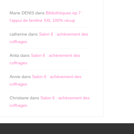
Marie DENIS
dans
Bibliothèques ep.7 :
l’appui de fenêtre XXL 100% récup
catherine
dans
Salon 6 : achèvement des
coffrages
Anita
dans
Salon 6 : achèvement des
coffrages
Annie
dans
Salon 6 : achèvement des
coffrages
Christiane
dans
Salon 6 : achèvement des
coffrages