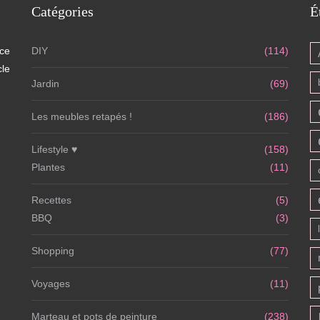
Catégories
É
 ce
DIY
(114)
cle
Jardin
(69)
Les meubles retapés !
(186)
Lifestyle ♥
(158)
Plantes
(11)
Recettes
(5)
BBQ
(3)
Shopping
(77)
Voyages
(11)
Marteau et pots de peinture
(238)