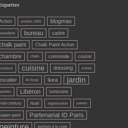
tiquettes
blogmas
Action
années 1960
bureau
cadre
buanderie
chalk paint
Chalk Paint Action
chambre
commode
couloir
chats
cuisine
dressing
couture
entrée
jardin
escalier
Ikea
fer forgé
Libéron
luminaire
lambris
mid-century
Noël
organisation
palettes
Partenariat ID Paris
papier peint
peinture
peinture à la craie