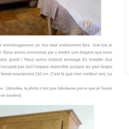
tre emménagement, un mur était entièrement libre. Une fois le
iliser. Nous avons commencé par y mettre une étagère que nous
plus grand ! Nous avons d’abord envisagé d’y installer tout
’occupait pas tout l’espace disponible puisque les plus larges
aisait exactement 110 cm. C’est là que mon meilleur ami, Le
a : (désolée, la photo n’est pas fabuleuse parce que je l’avais
 de lumière)