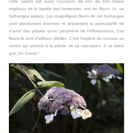
cette saison est aussi l’occasion de voir de très beaux
végétaux de la famille des hortensias, eux en fleurs. Ici, un
hydrangea aspera. Les magnifiques fleurs de cet hydrangea
sont absolument énormes et présentent la particularité de
n’avoir des pétales qu’en périphérie de l’inflorescence. Ces
fleurs-là sont d’ailleurs stériles. C’est l’espèce de mousse au
centre qui permet à la plante de se reproduire. Il va falloir
que j’en trouve !