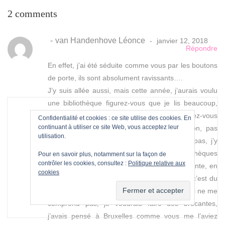
2 comments
van Handenhove Léonce
janvier 12, 2018
Répondre
En effet, j’ai été séduite comme vous par les boutons
de porte, ils sont absolument ravissants….
J’y suis allée aussi, mais cette année, j’aurais voulu
une bibliothèque figurez-vous que je lis beaucoup,
j’ai hérité cela de mon père, alors rendez-vous
Confidentialité et cookies : ce site utilise des cookies. En
continuant à utiliser ce site Web, vous acceptez leur
compte des livres qui encombrent la maison, pas
utilisation.
question de m’en débarrasser, je ne veux pas, j’y
tiens énormément mais je trouve les bibliothèques
Pour en savoir plus, notamment sur la façon de
contrôler les cookies, consultez :
Politique relative aux
assez chères quand même car je suis exigeante, en
cookies
plus, je veux des meubles en bois même si c’est du
pin mais pas question de mélaminé, mon mari ne me
comprend pas, je voudrais faire des brocantes,
j’avais pensé à Bruxelles comme vous me l’aviez