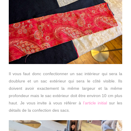
Il vous faut donc confectionner un sac intérieur qui sera la
doublure et un sac extérieur qui sera le côté visible. Ils
doivent avoir exactement la même largeur et la même
profondeur mais le sac extérieur doit être environ 10 cm plus
haut. Je vous invite à vous référer à
l’article initial
sur les
détails de la confection des sacs.