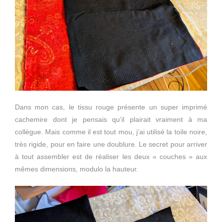
Dans mon cas, le tissu rouge présente un super imprimé
cachemire dont je pensais qu’il plairait vraiment à ma
collègue. Mais comme il est tout mou, j’ai utilisé la toile noire,
très rigide, pour en faire une doublure. Le secret pour arriver
à tout assembler est de réaliser les deux « couches » aux
mêmes dimensions, modulo la hauteur.