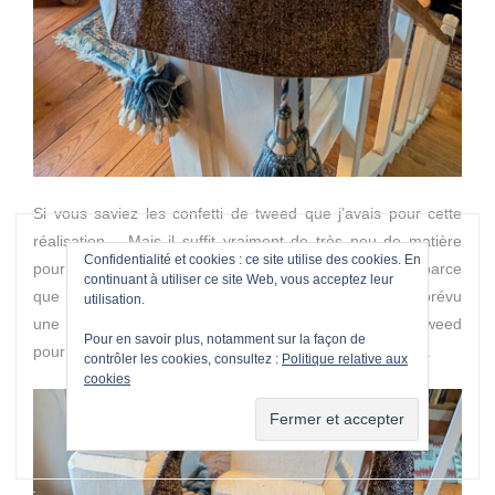
Si vous saviez les confetti de tweed que j’avais pour cette
réalisation… Mais il suffit vraiment de très peu de matière
Confidentialité et cookies : ce site utilise des cookies. En
pour un rendu spectaculaire. Celui-ci n’est pas doublé parce
continuant à utiliser ce site Web, vous acceptez leur
que le tweed était assez rigide mais j’ai quand même prévu
utilisation.
une poche intérieure ! Mais je n’avais pas assez de tweed
Pour en savoir plus, notamment sur la façon de
pour planquer le montage des anses, malheureusement.
contrôler les cookies, consultez :
Politique relative aux
cookies