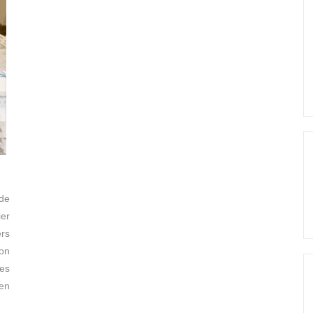
de
ier
ers
mon
es
 en