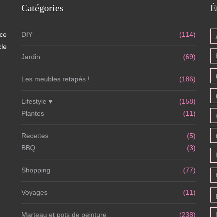
Catégories
É
 ce
DIY
(114)
cle
Jardin
(69)
Les meubles retapés !
(186)
Lifestyle ♥
(158)
Plantes
(11)
Recettes
(5)
BBQ
(3)
Shopping
(77)
Voyages
(11)
Marteau et pots de peinture
(238)