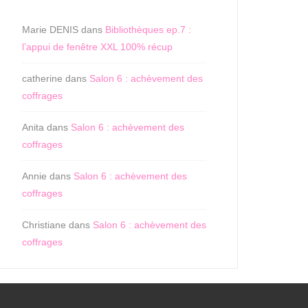
Marie DENIS
dans
Bibliothèques ep.7 :
l’appui de fenêtre XXL 100% récup
catherine
dans
Salon 6 : achèvement des
coffrages
Anita
dans
Salon 6 : achèvement des
coffrages
Annie
dans
Salon 6 : achèvement des
coffrages
Christiane
dans
Salon 6 : achèvement des
coffrages