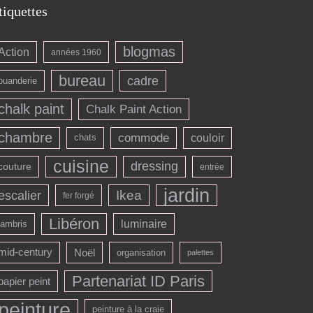
tiquettes
blogmas
Action
années 1960
bureau
cadre
buanderie
chalk paint
Chalk Paint Action
chambre
commode
couloir
chats
cuisine
dressing
couture
entrée
jardin
escalier
Ikea
fer forgé
Libéron
luminaire
lambris
mid-century
Noël
organisation
palettes
Partenariat ID Paris
papier peint
peinture
peinture à la craie