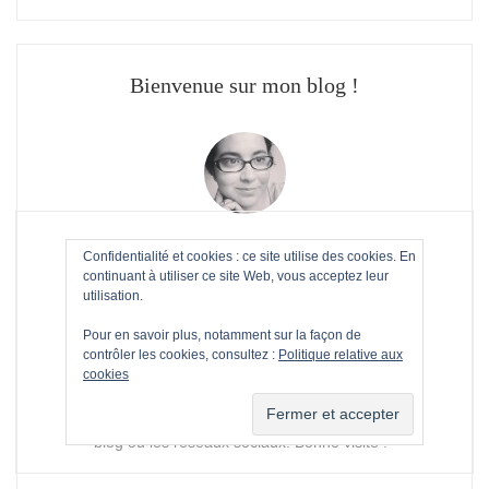
Bienvenue sur mon blog !
Joelle
Confidentialité et cookies : ce site utilise des cookies. En
continuant à utiliser ce site Web, vous acceptez leur
utilisation.
Ce blog est le carnet de mes réalisations
brico/déco et de la rénovation de notre
Pour en savoir plus, notamment sur la façon de
contrôler les cookies, consultez :
Politique relative aux
maison ! Je suis ravie que vous veniez me
cookies
rendre visite. N'hésitez pas à me laisser
vos impressions ou à me contacter, sur le
blog ou les réseaux sociaux. Bonne visite !