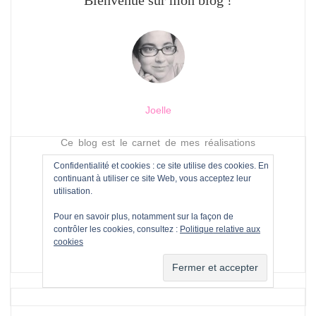
Joelle
Ce blog est le carnet de mes réalisations
brico/déco et de la rénovation de notre
Confidentialité et cookies : ce site utilise des cookies. En
maison ! Je suis ravie que vous veniez me
continuant à utiliser ce site Web, vous acceptez leur
utilisation.
rendre visite. N'hésitez pas à me laisser
vos impressions ou à me contacter, sur le
Pour en savoir plus, notamment sur la façon de
contrôler les cookies, consultez :
Politique relative aux
blog ou les réseaux sociaux. Bonne visite !
cookies