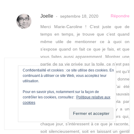
Joelle
Répondre
septembre 18, 2020
Merci Marie-Caroline ! C’est juste que de
temps en temps, je trouve que c’est quand
même utile de mentionner ce à quoi on
s’expose quand on fait ce que je fais, et que
vous faites aussi apparemment. Montrer une
partie de sa vie privée sur la toile, ce n’est pas
Confidentialité et cookies : ce site utilise des cookies. En
toujours facile et certains oublient souvent qu’il
continuant à utiliser ce site Web, vous acceptez leur
y a un être humain derrière, qui se donne
utilisation.
beaucoup de mal. Mais bien sûr, j’ai été
Pour en savoir plus, notamment sur la façon de
affectée parce que c’est tombé à un mauvais
contrôler les cookies, consultez :
Politique relative aux
moment. D’habitude, je traite tout cela par
cookies
l’indifférence parce que je sais qu’il y a un
casse-pied pour des milliers de visiteurs qui,
chaque jour, s’intéressent à ce que je raconte,
soit silencieusement, soit en laissant un gentil