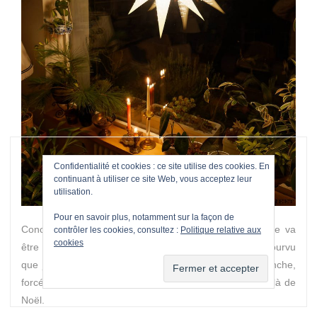
Confidentialité et cookies : ce site utilise des cookies. En
continuant à utiliser ce site Web, vous acceptez leur
utilisation.
Pour en savoir plus, notamment sur la façon de
Concernant la conservation de tous ces feuillages, elle va
contrôler les cookies, consultez :
Politique relative aux
cookies
être très bonne pour les branches de pin en vase (pourvu
que je m’assure qu’il reste toujours de l’eau). En revanche,
forcément, sur la cheminée, ça ne durera guère au-delà de
Noël.