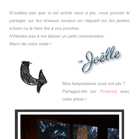
N’oubliez pas que si cet article vous a plu, vous pouvez le
partager sur les réseaux sociaux en cliquant sur les petites
icônes ou le faire lire à vos proches.
N’hésitez pas à me laisser un petit commentaire.
Merci de votre visite !
Mes lampadaires vous ont plu ?
Partagez-les sur
Pinterest
avec
cette photo !