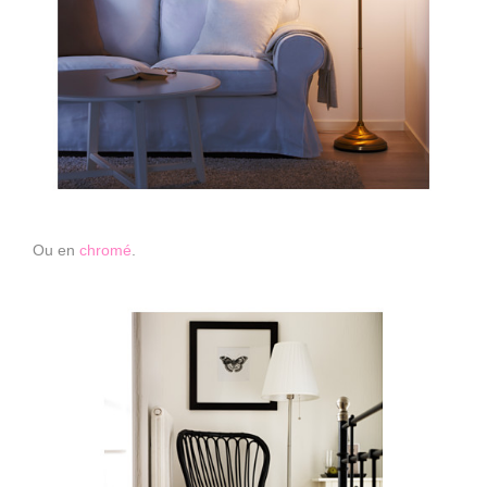
Ou en
chromé
.