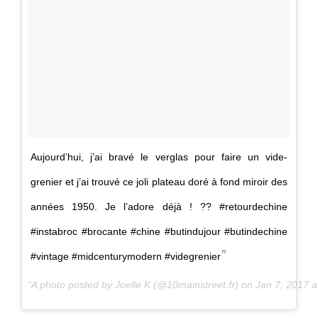
Aujourd’hui, j’ai bravé le verglas pour faire un vide-
grenier et j’ai trouvé ce joli plateau doré à fond miroir des
années 1950. Je l’adore déjà ! ?? #retourdechine
#instabroc #brocante #chine #butindujour #butindechine
#vintage #midcenturymodern #videgrenier
A photo posted by Joelle K (@10mainstreet.fr) on
Jan 7, 2017 