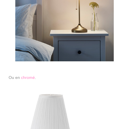
Ou en
chromé
.