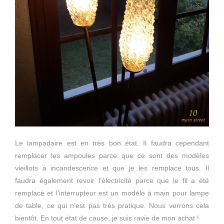
Le lampadaire est en très bon état. Il faudra cependant
remplacer les ampoules parce que ce sont des modèles
vieillots à incandescence et que je les remplace tous. Il
faudra également revoir l’électricité parce que le fil a été
remplacé et l’interrupteur est un modèle à main pour lampe
de table, ce qui n’est pas très pratique. Nous verrons cela
bientôt. En tout état de cause, je suis ravie de mon achat !