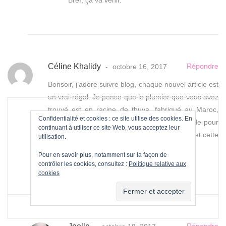
Bref, ça va venir.
Céline Khalidy
Répondre
octobre 16, 2017
Bonsoir, j’adore suivre blog, chaque nouvel article est
un vrai régal. Je pense que le plumier que vous avez
trouvé est en racine de thuya, fabriqué au Maroc,
Confidentialité et cookies : ce site utilise des cookies. En
dans la région d’Essaouira, de l’huile de coude pour
continuant à utiliser ce site Web, vous acceptez leur
le faire briller avec un chiffon doux, c’est tout et cette
utilisation.
douce odeur, j’adore !
Pour en savoir plus, notamment sur la façon de
Au plaisir de vous lire.
contrôler les cookies, consultez :
Politique relative aux
cookies