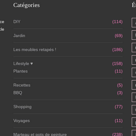
Catégories
É
 ce
DIY
(114)
cle
Jardin
(69)
Les meubles retapés !
(186)
Lifestyle ♥
(158)
Plantes
(11)
Recettes
(5)
BBQ
(3)
Shopping
(77)
Voyages
(11)
Marteau et pots de peinture
(238)