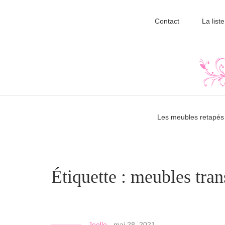
Contact
La liste
Les meubles retapés 
Étiquette :
meubles tra
Joelle
-
mai 28, 2021