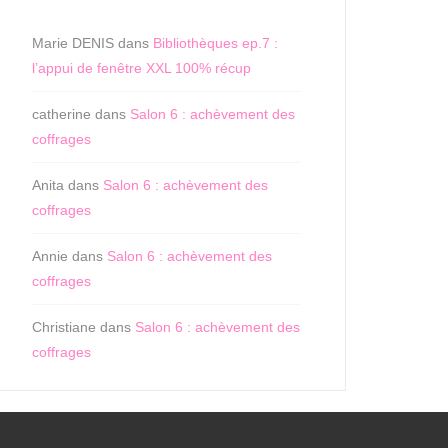
Marie DENIS
dans
Bibliothèques ep.7 :
l’appui de fenêtre XXL 100% récup
catherine
dans
Salon 6 : achèvement des
coffrages
Anita
dans
Salon 6 : achèvement des
coffrages
Annie
dans
Salon 6 : achèvement des
coffrages
Christiane
dans
Salon 6 : achèvement des
coffrages