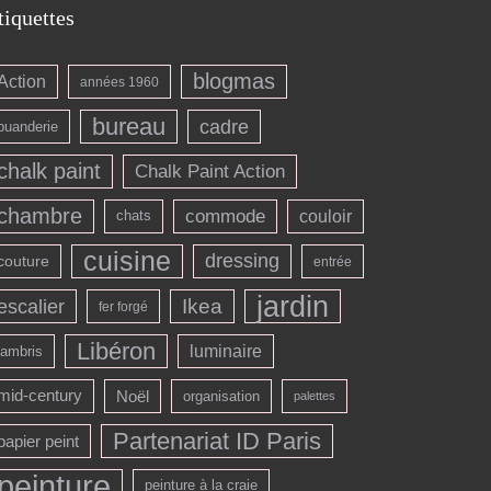
tiquettes
blogmas
Action
années 1960
bureau
cadre
buanderie
chalk paint
Chalk Paint Action
chambre
commode
couloir
chats
cuisine
dressing
couture
entrée
jardin
escalier
Ikea
fer forgé
Libéron
luminaire
lambris
mid-century
Noël
organisation
palettes
Partenariat ID Paris
papier peint
peinture
peinture à la craie