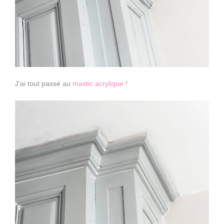
J’ai tout passé au
mastic acrylique
!