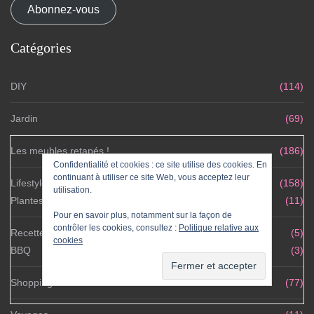
Abonnez-vous
Catégories
DIY
(114)
Jardin
(69)
Les meubles retapés !
(186)
Confidentialité et cookies : ce site utilise des cookies. En
continuant à utiliser ce site Web, vous acceptez leur
Lifestyle ♥
(158)
utilisation.
Plantes
(11)
Pour en savoir plus, notamment sur la façon de
contrôler les cookies, consultez :
Politique relative aux
Recettes
(5)
cookies
BBQ
(3)
Shopping
(77)