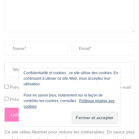
Confidentialité et cookies : ce site utilise des cookies. En
continuant à utiliser ce site Web, vous acceptez leur
utilisation.
Prévenez-moi de tous les nouveaux commentaires par e-mail.
Pour en savoir plus, notamment sur la façon de
Prévenez-moi de tous les nouveaux articles par e-mail.
contrôler les cookies, consultez :
Politique relative aux
cookies
Ce site utilise Akismet pour réduire les indésirables.
En savoir plus