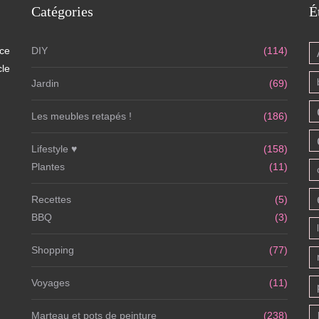
Catégories
É
 ce
DIY
(114)
cle
Jardin
(69)
Les meubles retapés !
(186)
Lifestyle ♥
(158)
Plantes
(11)
Recettes
(5)
BBQ
(3)
Shopping
(77)
Voyages
(11)
Marteau et pots de peinture
(238)