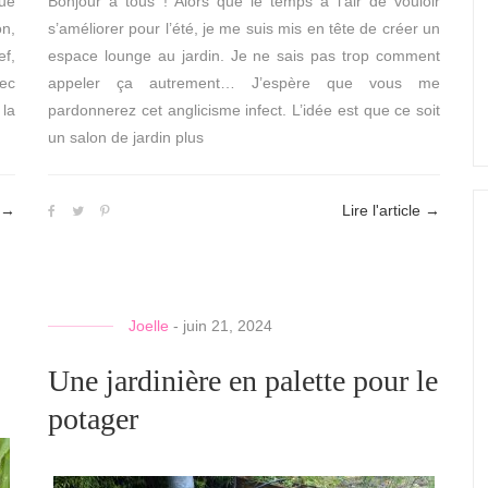
que
Bonjour à tous ! Alors que le temps a l’air de vouloir
on,
s’améliorer pour l’été, je me suis mis en tête de créer un
ef,
espace lounge au jardin. Je ne sais pas trop comment
vec
appeler ça autrement… J’espère que vous me
la
pardonnerez cet anglicisme infect. L’idée est que ce soit
un salon de jardin plus
→
Lire l'article
→
Joelle
-
juin 21, 2024
Une jardinière en palette pour le
potager