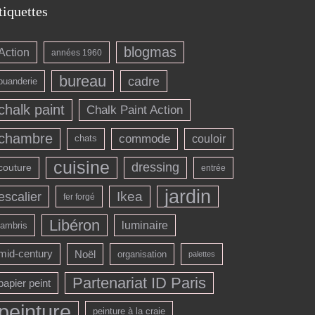
tiquettes
blogmas
Action
années 1960
bureau
cadre
buanderie
chalk paint
Chalk Paint Action
chambre
commode
couloir
chats
cuisine
dressing
couture
entrée
jardin
escalier
Ikea
fer forgé
Libéron
luminaire
lambris
mid-century
Noël
organisation
palettes
Partenariat ID Paris
papier peint
peinture
peinture à la craie