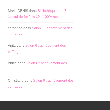
Marie DENIS
dans
Bibliothèques ep.7 :
l’appui de fenêtre XXL 100% récup
catherine
dans
Salon 6 : achèvement des
coffrages
Anita
dans
Salon 6 : achèvement des
coffrages
Annie
dans
Salon 6 : achèvement des
coffrages
Christiane
dans
Salon 6 : achèvement des
coffrages