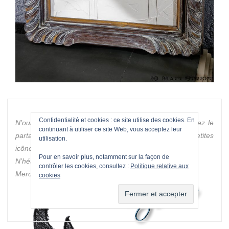
Confidentialité et cookies : ce site utilise des cookies. En
N’oubliez pas que si cet article vous a plu, vous pouvez le
continuant à utiliser ce site Web, vous acceptez leur
partager sur les réseaux sociaux en cliquant sur les petites
utilisation.
icônes ou le faire lire à vos proches.
Pour en savoir plus, notamment sur la façon de
N’hésitez pas à me laisser un petit commentaire.
contrôler les cookies, consultez :
Politique relative aux
Merci de votre visite !
cookies