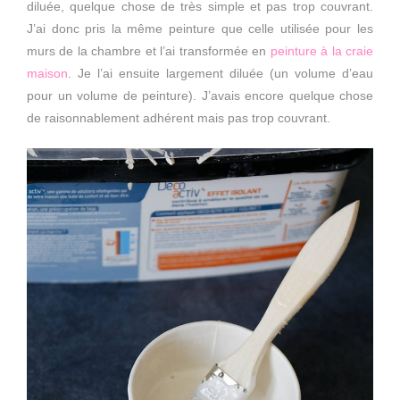
diluée, quelque chose de très simple et pas trop couvrant.
J’ai donc pris la même peinture que celle utilisée pour les
murs de la chambre et l’ai transformée en
peinture à la craie
maison
. Je l’ai ensuite largement diluée (un volume d’eau
pour un volume de peinture). J’avais encore quelque chose
de raisonnablement adhérent mais pas trop couvrant.