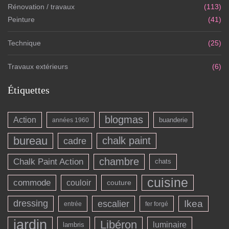
Rénovation / travaux
(113)
Peinture
(41)
Technique
(25)
Travaux extérieurs
(6)
Étiquettes
blogmas
Action
buanderie
années 1960
bureau
chalk paint
cadre
chambre
Chalk Paint Action
chats
cuisine
commode
couloir
couture
dressing
escalier
Ikea
entrée
fer forgé
jardin
Libéron
luminaire
lambris