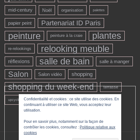
mid-century
Noël
organisation
palettes
Partenariat ID Paris
papier peint
peinture
plantes
peinture à la craie
relooking meuble
re-relookings
salle de bain
réflexions
salle à manger
Salon
shopping
Salon vidéo
shopping du week-end
terrasse
véranda
Confidentialité et cookies : ce site utilise des cookies. En
upcycling
vintage
continuant à utiliser ce site Web, vous acceptez leur
utilisation.
Pour en savoir plus, notamment sur la façon de
contrôler les cookies, consultez :
Politique relative aux
cookies