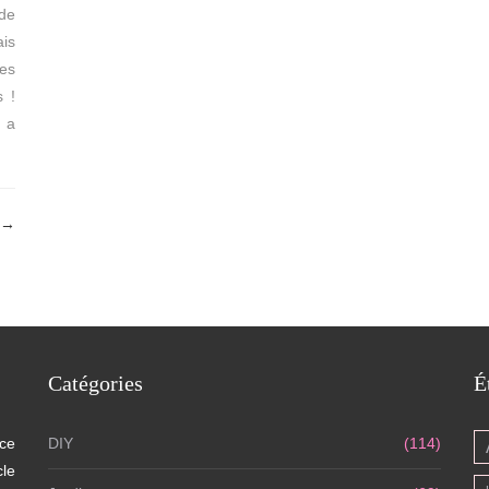
de
ais
ses
 !
u a
→
Catégories
É
 ce
DIY
(114)
cle