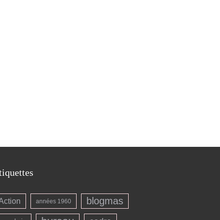
tiquettes
blogmas
Action
années 1960