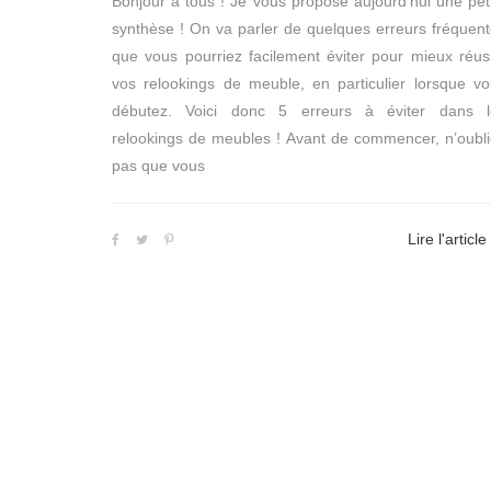
Bonjour à tous ! Je vous propose aujourd’hui une pet
synthèse ! On va parler de quelques erreurs fréquen
que vous pourriez facilement éviter pour mieux réus
vos relookings de meuble, en particulier lorsque v
débutez. Voici donc 5 erreurs à éviter dans l
relookings de meubles ! Avant de commencer, n’oubl
pas que vous
Lire l'article