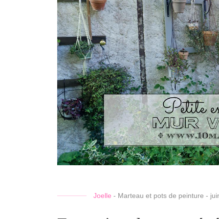
Joelle
-
Marteau et pots de peinture
-
ju