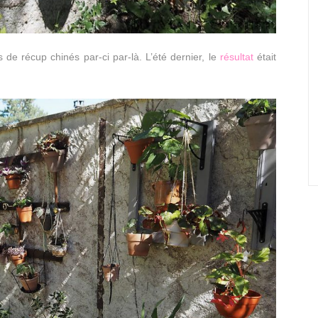
de récup chinés par-ci par-là. L’été dernier, le
résultat
était