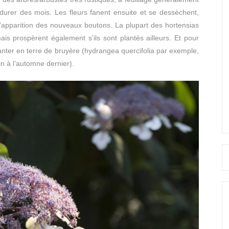
t durer des mois. Les fleurs fanent ensuite et se dessèchent,
’apparition des nouveaux boutons. La plupart des hortensias
is prospèrent également s’ils sont plantés ailleurs. Et pour
lanter en terre de bruyère (hydrangea quercifolia par exemple,
in à l’automne dernier).